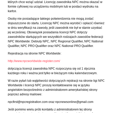
których chce wziąć udział. Licencję zawodnika NPC można okazać w
formie cyfrowej na urządzeniu mobilnym lub w postaci wydruku na
kartce.
Osoby nie posiadające takiego potwierdzenia nie mogą zostać
dopuszczone do startu. Licencję NPC można wyrobić i opłacić również
w dniu weryfikacji na zawody, jeśli zawodnik nie był w stanie uzyskać
jej wcześniej. Obowiązek posiadania licencji NPC dotyczy
zawodników startujących we wszystkich rodzajach zawodów federacji
NPC Worldwide: Debiuty NPC, NPC Regional Qualifier, NPC National
Qualifier, NPC PRO Qualifier oraz NPC National PRO Qualifier.
Rejestracja na stronie NPC Worldwide:
http://www.npcworldwide-register.com/
dotycząca licencji zawodnika NPC rozpoczyna się od 1 stycznia
każdego roku i ważna jest tylko w bieżącym roku kalendarzowym.
W razie pytań lub wątpliwości dotyczących rejstracji na stronie ligi NPC
Worldwide i licencji NPC proszę kontaktowanie się w języku
angielskim bezpośrednio z administratorem amerykańskiej strony
poprzez adresy mailowe:
npcfirst@npcregistration.com
oraz
npcnewsonline@gmail.com
Jeśli pomimo wielu prób kontaktu z administratorem tej strony