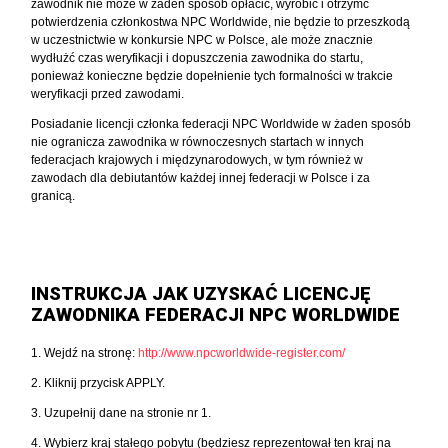
zawodnik nie może w żaden sposób opłacić, wyrobić i otrzymć
potwierdzenia członkostwa NPC Worldwide, nie będzie to przeszkodą
w uczestnictwie w konkursie NPC w Polsce, ale może znacznie
wydłużć czas weryfikacji i dopuszczenia zawodnika do startu,
ponieważ konieczne będzie dopełnienie tych formalności w trakcie
weryfikacji przed zawodami.
Posiadanie licencji członka federacji NPC Worldwide w żaden sposób
nie ogranicza zawodnika w równoczesnych startach w innych
federacjach krajowych i międzynarodowych, w tym również w
zawodach dla debiutantów każdej innej federacji w Polsce i za
granicą.
INSTRUKCJA JAK UZYSKAĆ LICENCJĘ
ZAWODNIKA FEDERACJI NPC WORLDWIDE
1. Wejdź na stronę:
http://www.npcworldwide-register.com/
2. Kliknij przycisk APPLY.
3. Uzupełnij dane na stronie nr 1.
4. Wybierz kraj stałego pobytu (będziesz reprezentował ten kraj na