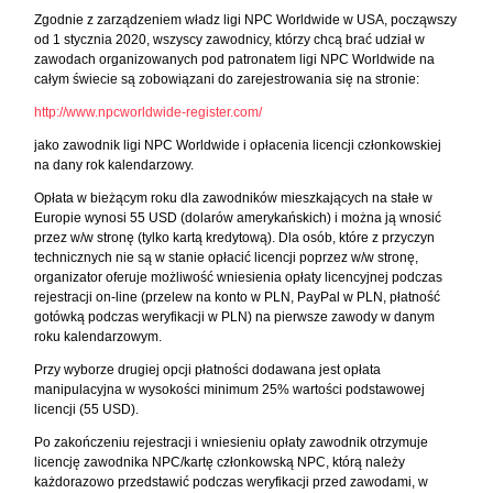
Zgodnie z zarządzeniem władz ligi NPC Worldwide w USA, począwszy
od 1 stycznia 2020, wszyscy zawodnicy, którzy chcą brać udział w
zawodach organizowanych pod patronatem ligi NPC Worldwide na
całym świecie są zobowiązani do zarejestrowania się na stronie:
http://www.npcworldwide-register.com/
jako zawodnik ligi NPC Worldwide i opłacenia licencji członkowskiej
na dany rok kalendarzowy.
Opłata w bieżącym roku dla zawodników mieszkających na stałe w
Europie wynosi 55 USD (dolarów amerykańskich) i można ją wnosić
przez w/w stronę (tylko kartą kredytową). Dla osób, które z przyczyn
technicznych nie są w stanie opłacić licencji poprzez w/w stronę,
organizator oferuje możliwość wniesienia opłaty licencyjnej podczas
rejestracji on-line (przelew na konto w PLN, PayPal w PLN, płatność
gotówką podczas weryfikacji w PLN) na pierwsze zawody w danym
roku kalendarzowym.
Przy wyborze drugiej opcji płatności dodawana jest opłata
manipulacyjna w wysokości minimum 25% wartości podstawowej
licencji (55 USD).
Po zakończeniu rejestracji i wniesieniu opłaty zawodnik otrzymuje
licencję zawodnika NPC/kartę członkowską NPC, którą należy
każdorazowo przedstawić podczas weryfikacji przed zawodami, w