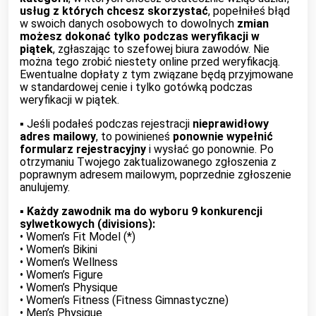
usług z których chcesz skorzystać
, popełniłeś błąd
w swoich danych osobowych to dowolnych
zmian
możesz dokonać tylko podczas weryfikacji w
piątek
, zgłaszając to szefowej biura zawodów. Nie
można tego zrobić niestety online przed weryfikacją.
Ewentualne dopłaty z tym związane będą przyjmowane
w standardowej cenie i tylko gotówką podczas
weryfikacji w piątek.
▪︎ Jeśli podałeś podczas rejestracji
nieprawidłowy
adres mailowy
, to powinieneś
ponownie wypełnić
formularz rejestracyjny
i wysłać go ponownie. Po
otrzymaniu Twojego zaktualizowanego zgłoszenia z
poprawnym adresem mailowym, poprzednie zgłoszenie
anulujemy.
▪︎
Każdy zawodnik ma do wyboru 9 konkurencji
sylwetkowych (divisions):
• Women’s Fit Model (*)
• Women’s Bikini
• Women’s Wellness
• Women’s Figure
• Women’s Physique
• Women’s Fitness (Fitness Gimnastyczne)
• Men’s Physique