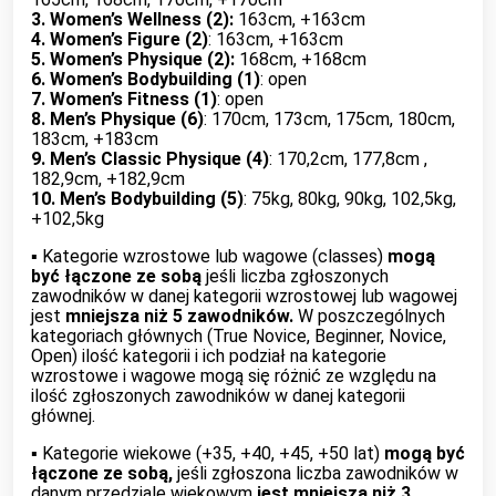
3. Women’s Wellness (2):
163cm, +163cm
4. Women’s Figure (2)
: 163cm, +163cm
5. Women’s Physique (2):
168cm, +168cm
6. Women’s Bodybuilding (1)
: open
7. Women’s Fitness (1)
: open
8. Men’s Physique (6)
: 170cm, 173cm, 175cm, 180cm,
183cm, +183cm
9. Men’s Classic Physique (4)
: 170,2cm, 177,8cm ,
182,9cm, +182,9cm
10. Men’s Bodybuilding (5)
: 75kg, 80kg, 90kg, 102,5kg,
+102,5kg
▪︎ Kategorie wzrostowe lub wagowe (classes)
mogą
być łączone ze sobą
jeśli liczba zgłoszonych
zawodników w danej kategorii wzrostowej lub wagowej
jest
mniejsza niż 5 zawodników.
W poszczególnych
kategoriach głównych (True Novice, Beginner, Novice,
Open) ilość kategorii i ich podział na kategorie
wzrostowe i wagowe mogą się różnić ze względu na
ilość zgłoszonych zawodników w danej kategorii
głównej.
▪︎ Kategorie wiekowe (+35, +40, +45, +50 lat)
mogą być
łączone ze sobą,
jeśli zgłoszona liczba zawodników w
danym przedziale wiekowym
jest mniejsza niż 3