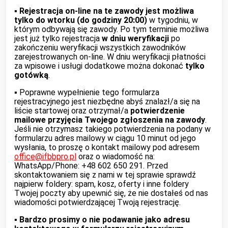
▪︎
Rejestracja on-line na te zawody jest możliwa
tylko do wtorku (do godziny 20:00)
w tygodniu, w
którym odbywają się zawody. Po tym terminie możliwa
jest już tylko rejestracja
w dniu weryfikacji
po
zakończeniu weryfikacji wszystkich zawodników
zarejestrowanych on-line. W dniu weryfikacji płatności
za wpisowe i usługi dodatkowe można dokonać
tylko
gotówką
.
▪︎ Poprawne wypełnienie tego formularza
rejestracyjnego jest niezbędne abyś znalazł/a się na
liście startowej oraz otrzymał/a
potwierdzenie
mailowe przyjęcia Twojego zgłoszenia na zawody
.
Jeśli nie otrzymasz takiego potwierdzenia na podany w
formularzu adres mailowy w ciągu 10 minut od jego
wysłania, to proszę o kontakt mailowy pod adresem
office@ifbbpro.pl
oraz o wiadomość na:
WhatsApp/Phone: +48 602 650 291. Przed
skontaktowaniem się z nami w tej sprawie sprawdź
najpierw foldery: spam, kosz, oferty i inne foldery
Twojej poczty aby upewnić się, że nie dostałeś od nas
wiadomości potwierdzającej Twoją rejestrację.
▪︎
Bardzo prosimy o nie podawanie jako adresu