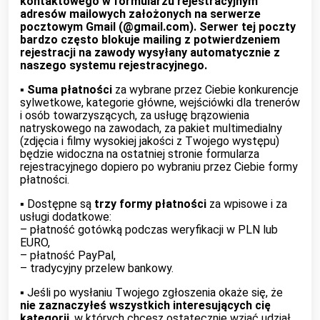
kontaktowego w formularzu rejestracyjnym
adresów mailowych założonych na serwerze
pocztowym Gmail (@gmail.com). Serwer tej poczty
bardzo często blokuje mailing z potwierdzeniem
rejestracji na zawody wysyłany automatycznie z
naszego systemu rejestracyjnego.
▪︎
Suma płatności
za wybrane przez Ciebie konkurencje
sylwetkowe, kategorie główne, wejściówki dla trenerów
i osób towarzyszących, za usługę brązowienia
natryskowego na zawodach, za pakiet multimedialny
(zdjęcia i filmy wysokiej jakości z Twojego występu)
będzie widoczna na ostatniej stronie formularza
rejestracyjnego dopiero po wybraniu przez Ciebie formy
płatności.
▪︎ Dostępne są
trzy formy płatności
za wpisowe i za
usługi dodatkowe:
– płatność gotówką podczas weryfikacji w PLN lub
EURO,
– płatność PayPal,
– tradycyjny przelew bankowy.
▪︎ Jeśli po wysłaniu Twojego zgłoszenia okaże się, że
nie zaznaczyłeś wszystkich interesujących cię
kategorii
, w których chcesz ostatecznie wziąć udział,