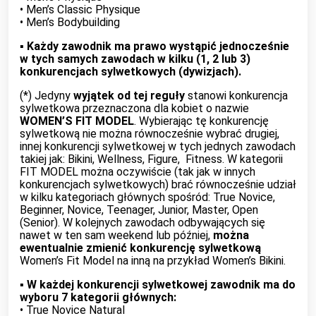
• Men’s Classic Physique
• Men’s Bodybuilding
▪︎
Każdy zawodnik ma prawo wystąpić jednocześnie
w tych samych zawodach w kilku (1, 2 lub 3)
konkurencjach sylwetkowych (dywizjach).
(*) Jedyny
wyjątek od tej reguły
stanowi konkurencja
sylwetkowa przeznaczona dla kobiet o nazwie
WOMEN’S FIT MODEL
. Wybierając tę konkurencję
sylwetkową nie można równocześnie wybrać drugiej,
innej konkurencji sylwetkowej w tych jednych zawodach
takiej jak: Bikini, Wellness, Figure, Fitness. W kategorii
FIT MODEL można oczywiście (tak jak w innych
konkurencjach sylwetkowych) brać równocześnie udział
w kilku kategoriach głównych spośród: True Novice,
Beginner, Novice, Teenager, Junior, Master, Open
(Senior). W kolejnych zawodach odbywających się
nawet w ten sam weekend lub później,
można
ewentualnie zmienić konkurencję sylwetkową
Women’s Fit Model na inną na przykład Women’s Bikini.
▪︎
W każdej konkurencji sylwetkowej zawodnik ma do
wyboru 7 kategorii głównych:
• True Novice Natural