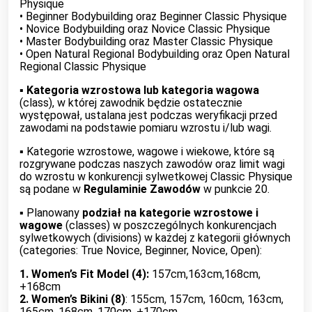
Physique
• Beginner Bodybuilding oraz Beginner Classic Physique
• Novice Bodybuilding oraz Novice Classic Physique
• Master Bodybuilding oraz Master Classic Physique
• Open Natural Regional Bodybuilding oraz Open Natural
Regional Classic Physique
▪︎
Kategoria wzrostowa lub kategoria wagowa
(class), w której zawodnik będzie ostatecznie
występował, ustalana jest podczas weryfikacji przed
zawodami na podstawie pomiaru wzrostu i/lub wagi.
▪︎ Kategorie wzrostowe, wagowe i wiekowe, które są
rozgrywane podczas naszych zawodów oraz limit wagi
do wzrostu w konkurencji sylwetkowej Classic Physique
są podane w
Regulaminie Zawodów
w punkcie 20.
▪︎ Planowany
podział na kategorie wzrostowe i
wagowe
(classes) w poszczególnych konkurencjach
sylwetkowych (divisions) w każdej z kategorii głównych
(categories: True Novice, Beginner, Novice, Open):
1. Women’s Fit Model (4):
157cm,163cm,168cm,
+168cm
2. Women’s Bikini (8)
: 155cm, 157cm, 160cm, 163cm,
165cm, 168cm, 170cm, +170cm